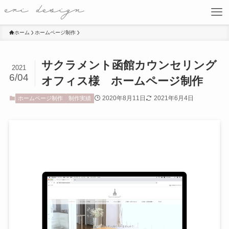
ホーム
ホームページ制作
サクラメント函館カウンセリング
2021
6/04
オフィス様 ホームページ制作
2020年8月11日
2021年6月4日
ホームページ制作
制作実績