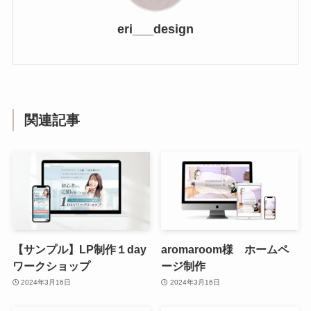
eri___design
関連記事
【サンプル】LP制作１day
aromaroom様 ホームペ
ワークショップ
ージ制作
2024年3月16日
2024年3月16日