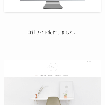
自社サイト制作しました。