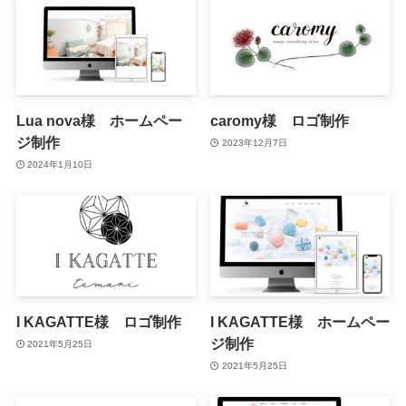
Lua nova様 ホームペー
caromy様 ロゴ制作
ジ制作
2023年12月7日
2024年1月10日
I KAGATTE様 ロゴ制作
I KAGATTE様 ホームペー
ジ制作
2021年5月25日
2021年5月25日