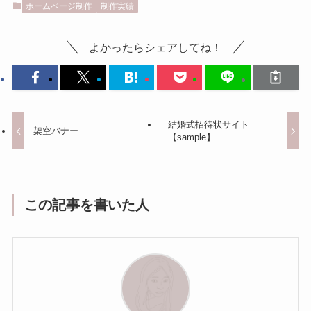
ホームページ制作
制作実績
よかったらシェアしてね！
結婚式招待状サイト
架空バナー
【sample】
この記事を書いた人